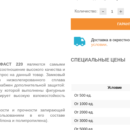
-
Количество:
+
ГАРАН
Доставка в окрестн
условии
.
СПЕЦИАЛЬНЫЕ ЦЕНЫ
ФАСТ 220
являются самыми
соотношение высокого качества и
прос на данный товар. Замковый
 низколегированного сплава
набжен дополнительной защитой:
Условие
угу которой выполнены фигурные
ирует высокую взломостойкость
От 500 ед.
От 1000 ед.
ности и прочности запирающей
От 2000 ед.
ользованием в его составе
ейлона и полипропилена).
От 3000 ед.
От 5000 ед.