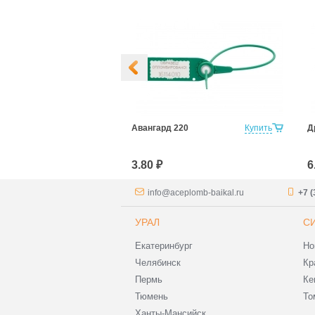
Купить
Авангард 220
Купить
Д
3.80 ₽
6
info@aceplomb-baikal.ru
+7 (
УРАЛ
С
Екатеринбург
Но
Челябинск
Кр
Пермь
Ке
Тюмень
То
Ханты-Мансийск