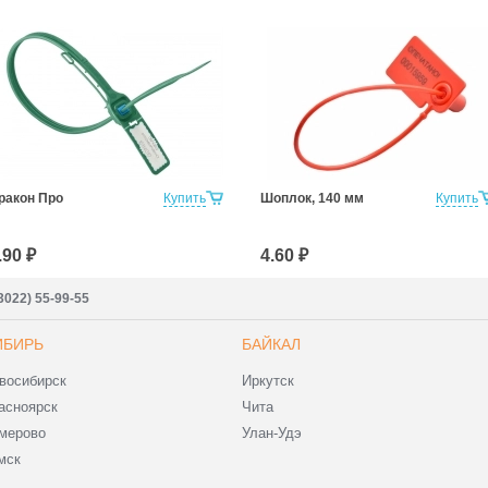
ракон Про
Купить
Шоплок, 140 мм
Купить
.90 ₽
4.60 ₽
3022) 55-99-55
ИБИРЬ
БАЙКАЛ
восибирск
Иркутск
асноярск
Чита
мерово
Улан-Удэ
мск