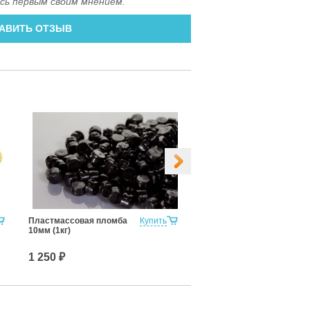
сь первым своим мнением.
АВИТЬ ОТЗЫВ
Пластмассовая пломба
Купить
Почтовый Пакет 114х162
10мм (1кг)
(130х165) мм.
1 250 ₽
3.40 ₽