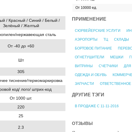
От 10000 ед.
ПРИМЕНЕНИЕ
й / Красный / Синий / Белый /
Зелёный / Желтый
СЮРВЕЙЕРСКИЕ УСЛУГИ
ИН
опилен/нержавеющая сталь
АЭРОПОРТЫ
ТЦ
СКЛАДЫ
От -40 до +60
БОРТОВОЕ ПИТАНИЕ
ПЕРЕВ
ОГНЕТУШИТЕЛИ
МЕШКИ
Г
Шт
ВИТРИНЫ
СЧЕТЧИКИ
ДЛЯ
305
ОДЕЖДА И ОБУВЬ
КОММЕРЧЕ
ячее тиснение/термомаркировка
ЗАПЧАСТИ
ОТВЕТСТВЕННОЕ
овой код/ лого/ штрих-код
ДРУГИЕ ТЭГИ
От 1000 шт.
В ПРОДАЖЕ С 11-11-2016
220
25
ОТЗЫВЫ
2.3