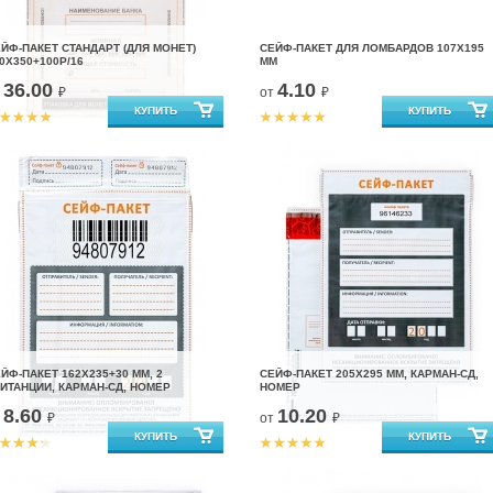
ЙФ-ПАКЕТ CТАНДАРТ (ДЛЯ МОНЕТ)
СЕЙФ-ПАКЕТ ДЛЯ ЛОМБАРДОВ 107X195
0X350+100Р/16
ММ
36.00
4.10
т
₽
от
₽
ЙФ-ПАКЕТ 162Х235+30 ММ, 2
СЕЙФ-ПАКЕТ 205Х295 ММ, КАРМАН-СД,
ИТАНЦИИ, КАРМАН-СД, НОМЕР
НОМЕР
8.60
10.20
т
₽
от
₽