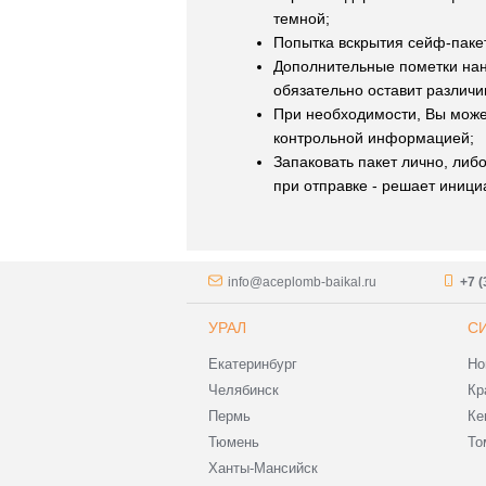
темной;
Попытка вскрытия сейф-пакет
Дополнительные пометки нано
обязательно оставит различи
При необходимости, Вы може
контрольной информацией;
Запаковать пакет лично, либ
при отправке - решает иници
info@aceplomb-baikal.ru
+7 (
УРАЛ
С
Екатеринбург
Но
Челябинск
Кр
Пермь
Ке
Тюмень
То
Ханты-Мансийск