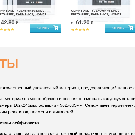
ЙФ-ПАКЕТ 438Х575+50 ММ, 3
СЕЙФ-ПАКЕТ 562Х695+45 ММ, 3
ИТАНЦИИ, КАРМАН-СД, НОМЕР
КВИТАНЦИИ, КАРМАН-СД, НОМЕР
42.80
61.20
т
₽
от
₽
ЕТЫ
окачественный упаковочный материал, предохраняющий ценное со
х материалов многообразен и позволяет вмещать как документаци
азмеры 162х245мм, больший - 562х695мм.
Сейф-пакет
герметичен,
хим.реактивов, пламени и жидкостей.
измы сейф-пакета:
та от лишних глаз позволяет светлый полиэтилен, внутренняя ст