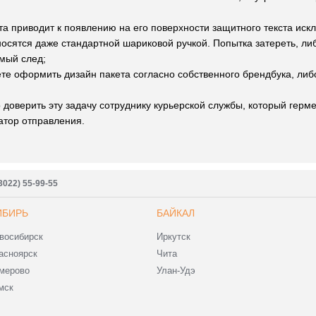
а приводит к появлению на его поверхности защитного текста иск
сятся даже стандартной шариковой ручкой. Попытка затереть, ли
мый след;
те оформить дизайн пакета согласно собственного брендбука, либ
о доверить эту задачу сотруднику курьерской службы, который герм
атор отправления.
3022) 55-99-55
ИБИРЬ
БАЙКАЛ
восибирск
Иркутск
асноярск
Чита
мерово
Улан-Удэ
мск