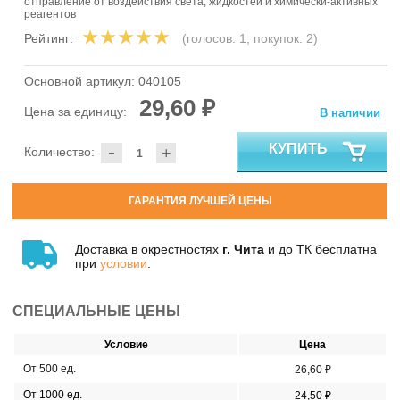
отправление от воздействия света, жидкостей и химически-активных
реагентов
Рейтинг:
(голосов:
1
, покупок:
2
)
Основной артикул:
040105
29,60 ₽
Цена за единицу:
В наличии
-
КУПИТЬ
Количество:
+
ГАРАНТИЯ ЛУЧШЕЙ ЦЕНЫ
Доставка в окрестностях
г. Чита
и до ТК бесплатна
при
условии
.
СПЕЦИАЛЬНЫЕ ЦЕНЫ
Условие
Цена
От 500 ед.
26,60 ₽
От 1000 ед.
24,50 ₽