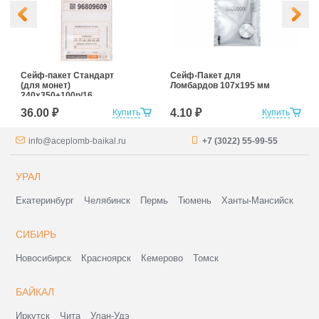
Сейф-пакет Cтандарт
Сейф-Пакет для
(для монет)
Ломбардов 107x195 мм
240x350+100р/16
36.00 ₽
4.10 ₽
Купить
Купить
info@aceplomb-baikal.ru
+7 (3022) 55-99-55
УРАЛ
Екатеринбург
Челябинск
Пермь
Тюмень
Ханты-Мансийск
СИБИРЬ
Новосибирск
Красноярск
Кемерово
Томск
БАЙКАЛ
Иркутск
Чита
Улан-Удэ