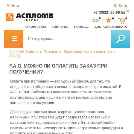
Чита
Вход
+7 (3022) 55-99-55
За
0
0
0
о
О КОМПАНИИ
КОНТАКТЫ
ПОМОЩЬ
ДОСТАВКА И ОПЛАТА
зв
Аспломб-Байкал
Помощь
Ваши вопросы и наши ответы
(F.A.Q.)
F.A.Q. МОЖНО ЛИ ОПЛАТИТЬ ЗАКАЗ ПРИ
ПОЛУЧЕНИИ?
Оплата при получении — это удобный способ для тех, кто
предпочитает убедиться в качестве товара перед его оплатой. В
«АСПЛОМБ-Байкал» мы понимаем важность этого аспекта,
поэтому предлагаем нашим клиентам возможность оплаты
заказа при его получении.
Для юридических лиц оплата при получении возможна
наличными, при этом вам будет предоставлен товарный и
кассовый чеки, подтверждающие оплату. Этот способ удобен,
если вы хотите минимизировать административные процедуры и
получить товар максимально быстро.