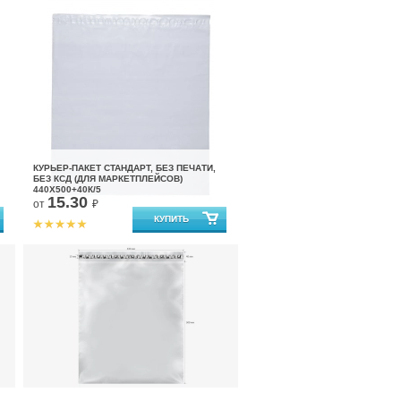
КУРЬЕР-ПАКЕТ СТАНДАРТ, БЕЗ ПЕЧАТИ,
БЕЗ КСД (ДЛЯ МАРКЕТПЛЕЙСОВ)
440X500+40К/5
15.30
от
₽