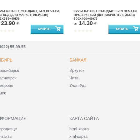
РЬЕР-ПАКЕТ СТАНДАРТ, БЕЗ ПЕЧАТИ,
КУРЬЕР-ПАКЕТ СТАНДАРТ, БЕЗ ПЕЧАТИ,
З КСД (ДЛЯ МАРКЕТПЛЕЙСОВ)
ПРОЗРАЧНЫЙ (ДЛЯ МАРКЕТПЛЕЙСОВ)
5X585+40К/6
300X400+40К/5
23.90
14.30
т
₽
от
₽
3022) 55-99-55
ИБИРЬ
БАЙКАЛ
восибирск
Иркутск
асноярск
Чита
мерово
Улан-Удэ
мск
НФОРМАЦИЯ
КАРТА САЙТА
продавце
html-карта
нтакты
xml-карта