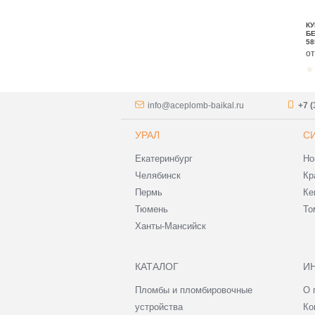
КУ
БЕ
58
о
info@aceplomb-baikal.ru
+7 (
УРАЛ
С
Екатеринбург
Но
Челябинск
Кр
Пермь
Ке
Тюмень
То
Ханты-Мансийск
КАТАЛОГ
И
Пломбы и пломбировочные
О 
устройства
Ко